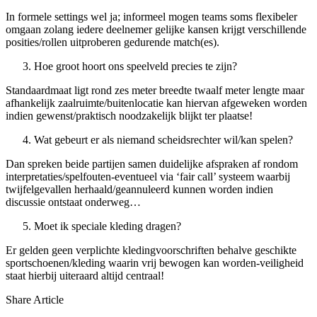
In formele settings wel ja; informeel mogen teams soms flexibeler
omgaan zolang iedere deelnemer gelijke kansen krijgt verschillende
posities/rollen uitproberen gedurende match(es).
Hoe groot hoort ons speelveld precies te zijn?
Standaardmaat ligt rond zes meter breedte twaalf meter lengte maar
afhankelijk zaalruimte/buitenlocatie kan hiervan afgeweken worden
indien gewenst/praktisch noodzakelijk blijkt ter plaatse!
Wat gebeurt er als niemand scheidsrechter wil/kan spelen?
Dan spreken beide partijen samen duidelijke afspraken af rondom
interpretaties/spelfouten-eventueel via ‘fair call’ systeem waarbij
twijfelgevallen herhaald/geannuleerd kunnen worden indien
discussie ontstaat onderweg…
Moet ik speciale kleding dragen?
Er gelden geen verplichte kledingvoorschriften behalve geschikte
sportschoenen/kleding waarin vrij bewogen kan worden-veiligheid
staat hierbij uiteraard altijd centraal!
Share Article