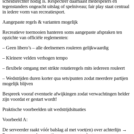
scheidsrechter nodig is. Respecteer daarnaast medespelers én
tegenstanders ongeacht uitslag of spelniveau; fair play staat centraal
in iedere vorm van recreatiesport.
Aangepaste regels & varianten mogelijk
Recreatieve toernooien hanteren soms aangepaste afspraken ten
opzichte van officiële reglementen:
– Geen libero’s – alle deelnemers rouleren gelijkwaardig
– Kleinere velden verhogen tempo
– flexibele omgang met strikte rotatieregels mits iedereen rouleert
– Wedstrijden duren korter qua sets/punten zodat meerdere partijen
mogelijk blijven
Bespreek vooraf eventuele afwijkingen zodat verwachtingen helder
zijn voordat er gestart wordt!
Praktische voorbeelden uit wedstrijdsituaties
Voorbeeld A:
De serveerder raakt vóór balslag al met voet(en) over achterlijn →