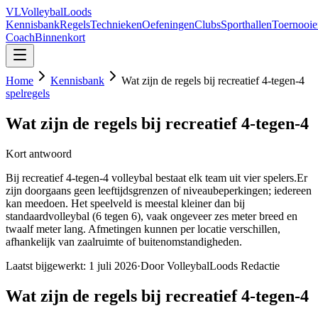
VL
VolleybalLoods
Kennisbank
Regels
Technieken
Oefeningen
Clubs
Sporthallen
Toernooie
Coach
Binnenkort
Home
Kennisbank
Wat zijn de regels bij recreatief 4-tegen-4
spelregels
Wat zijn de regels bij recreatief 4-tegen-4
Kort antwoord
Bij recreatief 4-tegen-4 volleybal bestaat elk team uit vier spelers.Er
zijn doorgaans geen leeftijdsgrenzen of niveaubeperkingen; iedereen
kan meedoen. Het speelveld is meestal kleiner dan bij
standaardvolleybal (6 tegen 6), vaak ongeveer zes meter breed en
twaalf meter lang. Afmetingen kunnen per locatie verschillen,
afhankelijk van zaalruimte of buitenomstandigheden.
Laatst bijgewerkt:
1 juli 2026
·
Door VolleybalLoods Redactie
Wat zijn de regels bij recreatief 4-tegen-4