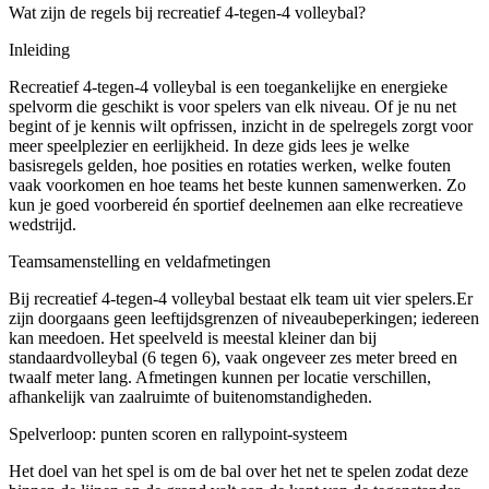
Wat zijn de regels bij recreatief 4-tegen-4 volleybal?
Inleiding
Recreatief 4-tegen-4 volleybal is een toegankelijke en energieke
spelvorm die geschikt is voor spelers van elk niveau. Of je nu net
begint of je kennis wilt opfrissen, inzicht in de spelregels zorgt voor
meer speelplezier en eerlijkheid. In deze gids lees je welke
basisregels gelden, hoe posities en rotaties werken, welke fouten
vaak voorkomen en hoe teams het beste kunnen samenwerken. Zo
kun je goed voorbereid én sportief deelnemen aan elke recreatieve
wedstrijd.
Teamsamenstelling en veldafmetingen
Bij recreatief 4-tegen-4 volleybal bestaat elk team uit vier spelers.Er
zijn doorgaans geen leeftijdsgrenzen of niveaubeperkingen; iedereen
kan meedoen. Het speelveld is meestal kleiner dan bij
standaardvolleybal (6 tegen 6), vaak ongeveer zes meter breed en
twaalf meter lang. Afmetingen kunnen per locatie verschillen,
afhankelijk van zaalruimte of buitenomstandigheden.
Spelverloop: punten scoren en rallypoint-systeem
Het doel van het spel is om de bal over het net te spelen zodat deze