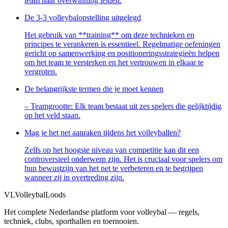
team naar overwinning leiden.
De 3-3 volleybalopstelling uitgelegd
Het gebruik van **training** om deze technieken en
principes te verankeren is essentieel. Regelmatige oefeningen
gericht op samenwerking en positioneringsstrategieën helpen
om het⁤ team te versterken ⁣en⁤ het vertrouwen in ⁤elkaar te
⁤vergroten.
De belangrijkste termen die je moet kennen
– Teamgrootte: Elk team bestaat uit zes spelers die gelijktijdig
op het veld staan.
Mag je het net aanraken tijdens het volleyballen?
Zelfs op het hoogste niveau van competitie kan ⁢dit een
controversieel onderwerp zijn. Het is cruciaal voor spelers om
hun bewustzijn van⁣ het net te verbeteren en te begrijpen
wanneer zij in overtreding⁤ zijn.
VL
VolleybalLoods
Het complete Nederlandse platform voor volleybal — regels,
techniek, clubs, sporthallen en toernooien.