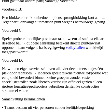
Punt gaat naar andere partij vanwege voetenfout.
voorbeeld B:
Een blokkeerder tikt onbedoeld tijdens sprongblokking kort aan →
Tegenpartij ontvangt automatisch punt wegens netfout-regelgeving.
Voorbeeld C:
Speler probeert moeilijke pass maar raakt tweemaal snel na elkaar
dezelfde bal → dubbele aanraking betekent directe puntenwinst
opponent-team volgens basisregelgeving
volleyballen
wereldwijd
toegepast wordt!
Voorbeeld D:
Na winnen eigen service schuiven alle vier deelnemers netjes één
plek door rechtsom → Iedereen speelt telkens nieuwe rol/positie wat
eerlijkheid bevordert binnen kleine groepen zonder vaste
specialistenrollen zoals libero’s vereist zijn officieel gezien alleen
grotere formaties/profsporters gebruiken dergelijke constructies
structureel vaker.
Samenvatting kerninzichten
• Teams bestaan uit vier personen zonder leeftijdsbeperking