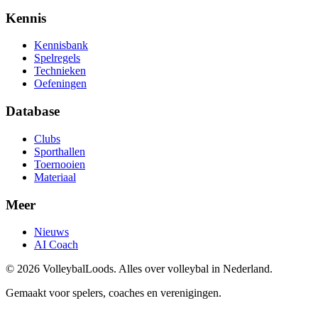
Kennis
Kennisbank
Spelregels
Technieken
Oefeningen
Database
Clubs
Sporthallen
Toernooien
Materiaal
Meer
Nieuws
AI Coach
©
2026
VolleybalLoods. Alles over volleybal in Nederland.
Gemaakt voor spelers, coaches en verenigingen.