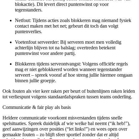
blokactie). Dit levert direct puntenwinst op voor
tegenstanders.
Netfout: Tijdens acties zoals blokkeren mag niemand fysiek
contact maken met het net; gebeurt dit toch dan volgt
puntenverlies.
Voetenfout serveerder: Bij serveren moet men volledig
achterlijn blijven tot na balslag; overtreden betekent
puntenwinst voor andere partij.
Blokkeren tijdens serveontvangst: Volgens officiële regels
mag er niet geblokkeerd worden wanneer tegenstander
serveert – spreek vooraf af hoe streng jullie hiermee omgaan
binnen jullie groepje.
Ook fouten als vier keer raken per beurt of buitenlijnen raken leiden
tot verliespunt volgens standaardafspraken tussen teams onderling.
Communicatie & fair play als basis
Heldere communicatie voorkomt misverstanden tijdens snelle
spelsituaties. Spreek duidelijk af wie welke bal neemt (“ik heb!”),
geef aanwijzingen over posities (“let links!”) en wees open over
gemaakte fouten – zo blijft sfeer sportief zonder dat er altijd