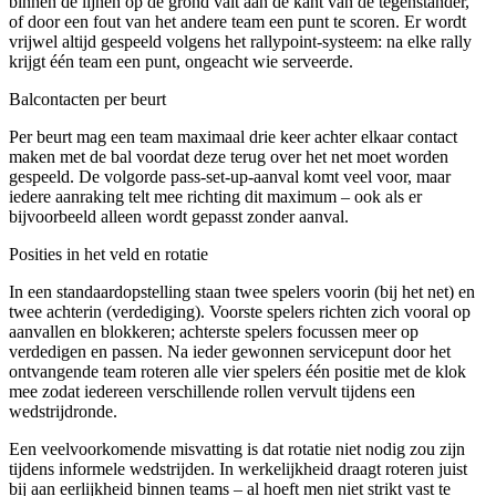
binnen de lijnen op de grond valt aan de kant van de tegenstander,
of door een fout van het andere team een punt te scoren. Er wordt
vrijwel altijd gespeeld volgens het rallypoint-systeem: na elke rally
krijgt één team een punt, ongeacht wie serveerde.
Balcontacten per beurt
Per beurt mag een team maximaal drie keer achter elkaar contact
maken met de bal voordat deze terug over het net moet worden
gespeeld. De volgorde pass-set-up-aanval komt veel voor, maar
iedere aanraking telt mee richting dit maximum – ook als er
bijvoorbeeld alleen wordt gepasst zonder aanval.
Posities in het veld en rotatie
In een standaardopstelling staan twee spelers voorin (bij het net) en
twee achterin (verdediging). Voorste spelers richten zich vooral op
aanvallen en blokkeren; achterste spelers focussen meer op
verdedigen en passen. Na ieder gewonnen servicepunt door het
ontvangende team roteren alle vier spelers één positie met de klok
mee zodat iedereen verschillende rollen vervult tijdens een
wedstrijdronde.
Een veelvoorkomende misvatting is dat rotatie niet nodig zou zijn
tijdens informele wedstrijden. In werkelijkheid draagt roteren juist
bij aan eerlijkheid binnen teams – al hoeft men niet strikt vast te