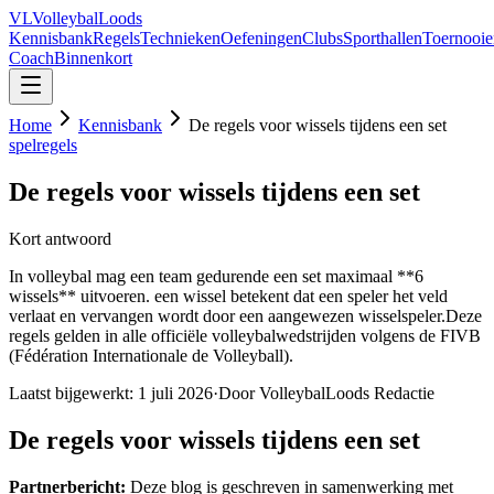
VL
VolleybalLoods
Kennisbank
Regels
Technieken
Oefeningen
Clubs
Sporthallen
Toernooie
Coach
Binnenkort
Home
Kennisbank
De regels voor wissels tijdens een set
spelregels
De regels voor wissels tijdens een set
Kort antwoord
In volleybal mag een team gedurende een set maximaal **6
wissels** uitvoeren. een wissel betekent dat een speler het veld
verlaat en vervangen wordt door een aangewezen wisselspeler.Deze
regels gelden in alle officiële volleybalwedstrijden volgens de FIVB
(Fédération Internationale de Volleyball).
Laatst bijgewerkt:
1 juli 2026
·
Door VolleybalLoods Redactie
De regels voor wissels tijdens een set
Partnerbericht:
Deze blog is geschreven in samenwerking met