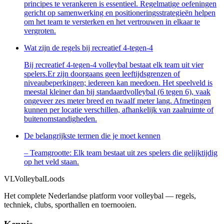
principes te verankeren is essentieel. Regelmatige oefeningen
gericht op samenwerking en positioneringsstrategieën helpen
om het⁤ team te versterken ⁣en⁤ het vertrouwen in ⁤elkaar te
⁤vergroten.
Wat zijn de regels bij recreatief 4-tegen-4
Bij recreatief 4-tegen-4 volleybal bestaat elk team uit vier
spelers.Er zijn doorgaans geen leeftijdsgrenzen of
niveaubeperkingen; iedereen kan meedoen. Het speelveld is
meestal kleiner dan bij standaardvolleybal (6 tegen 6), vaak
ongeveer zes meter breed en twaalf meter lang. Afmetingen
kunnen per locatie verschillen, afhankelijk van zaalruimte of
buitenomstandigheden.
De belangrijkste termen die je moet kennen
– Teamgrootte: Elk team bestaat uit zes spelers die gelijktijdig
op het veld staan.
VL
VolleybalLoods
Het complete Nederlandse platform voor volleybal — regels,
techniek, clubs, sporthallen en toernooien.