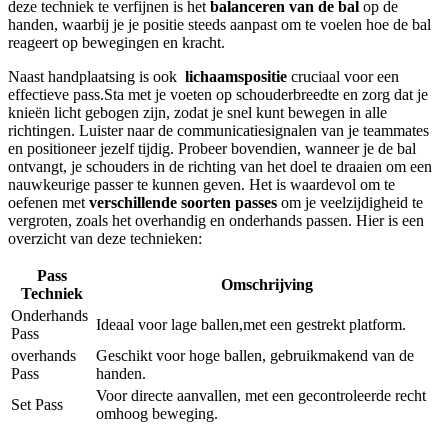
deze ⁣techniek te ⁤verfijnen is het⁤
balanceren van de bal
op⁢ de
handen, waarbij je je ⁣positie steeds ⁢aanpast om te voelen hoe ‌de bal
reageert op bewegingen en kracht.
Naast handplaatsing is ook ⁢
lichaamspositie
cruciaal⁣ voor ⁤een
⁢effectieve pass.Sta met je voeten op schouderbreedte en zorg dat‍ je
⁤knieën licht gebogen ⁢zijn, zodat ‍je snel ⁢kunt bewegen in alle
richtingen. Luister naar de communicatiesignalen van je teammates⁣
en ⁤positioneer jezelf tijdig. ‍Probeer ⁣bovendien, ‍wanneer⁤ je de ⁣bal
ontvangt, je schouders in de richting van het ⁤doel te draaien om een
nauwkeurige passer ‌te ‌kunnen ⁢geven. Het is‍ waardevol ‌om‍ te
oefenen met
verschillende soorten passes
om ‍je veelzijdigheid⁣ te
vergroten, zoals het overhandig en onderhands ‌passen. Hier is een
overzicht van deze technieken:
Pass
Omschrijving
Techniek
Onderhands⁤
Ideaal voor ​lage ballen,met een gestrekt platform.
Pass
overhands
Geschikt⁢ voor hoge ballen,⁢ gebruikmakend ​van de
Pass
handen.
Voor directe aanvallen, met een‌ gecontroleerde recht
Set ⁢Pass
⁣omhoog beweging.