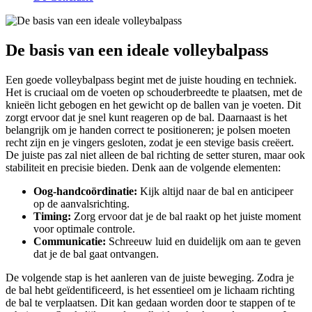
De basis ⁣van een ⁤ideale volleybalpass
Een goede volleybalpass begint met⁢ de juiste houding en techniek.
Het ​is ⁣cruciaal om de voeten op schouderbreedte⁤ te⁣ plaatsen,⁤ met de
knieën licht gebogen en ⁤het gewicht op⁣ de ballen van je ‍voeten. ⁢Dit
zorgt ervoor dat je snel ​kunt​ reageren op ⁣de ⁢bal. ⁢Daarnaast is het
belangrijk om‍ je handen ‍correct te positioneren; je polsen moeten⁣
recht ⁤zijn en je ‌vingers gesloten, zodat⁣ je een stevige basis creëert.
De juiste pas zal niet alleen de bal richting ⁣de setter sturen, maar ook
⁣stabiliteit en‍ precisie bieden. Denk aan de⁣ volgende elementen:
Oog-handcoördinatie:
Kijk ⁤altijd⁤ naar ‍de bal en anticipeer
op de aanvalsrichting.
Timing:
Zorg ervoor dat⁢ je de bal raakt op het juiste moment
voor optimale ​controle.
Communicatie:
Schreeuw ⁢luid en duidelijk⁤ om aan‍ te⁢ geven
⁤dat ‌je de bal gaat ontvangen.
De volgende ‍stap‍ is het aanleren van⁣ de juiste beweging.⁢ Zodra ‌je
de bal​ hebt‌ geïdentificeerd, is het essentieel om je lichaam ⁢richting
de ⁣bal⁤ te verplaatsen. Dit kan gedaan worden ⁣door te⁢ stappen of te