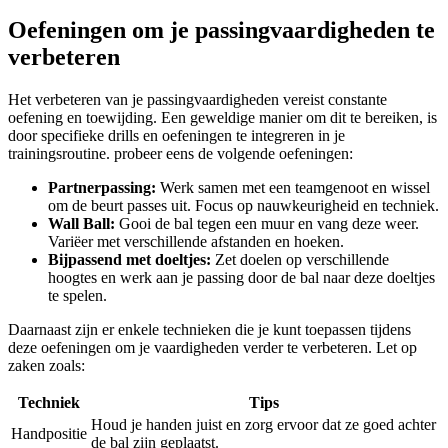
Oefeningen om⁢ je passingvaardigheden te
verbeteren
Het verbeteren van⁢ je passingvaardigheden vereist constante
‌oefening⁢ en toewijding. Een‌ geweldige manier ⁢om dit te bereiken, is⁤
door‌ specifieke drills en oefeningen‌ te ​integreren in ⁤je
trainingsroutine.⁤ probeer eens​ de volgende⁢ oefeningen:
Partnerpassing:
Werk ⁣samen met een teamgenoot en wissel
om ⁤de beurt ‍passes uit. Focus op nauwkeurigheid en techniek.
Wall Ball:
Gooi de bal ⁣tegen een⁢ muur en vang deze⁢ weer.
Variëer met ‍verschillende afstanden ​en hoeken.
Bijpassend‍ met doeltjes:
Zet doelen ⁣op ‍verschillende
hoogtes en werk ⁣aan‍ je passing door de bal naar deze doeltjes
te⁣ spelen.
Daarnaast ​zijn er enkele technieken ⁣die je kunt toepassen⁢ tijdens⁢
deze oefeningen⁢ om‌ je vaardigheden verder te verbeteren. ⁣Let op⁤
zaken⁣ zoals:
Techniek
Tips
Houd je⁣ handen⁤ juist⁢ en zorg ervoor dat ‍ze⁢ goed achter
Handpositie
⁤de bal zijn ⁣geplaatst.