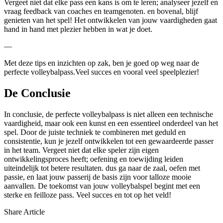
Vergeet niet ​dat elke pass een ⁢kans ⁣is om te ⁢leren; ‍analyseer jezelf en
vraag feedback van ​coaches ⁤en ‍teamgenoten.⁤ en bovenal, blijf
genieten van het ‌spel! Het ontwikkelen van jouw vaardigheden gaat
hand ⁢in hand met plezier hebben in wat‌ je doet. ⁣
—‍
Met ⁣deze tips en inzichten op​ zak, ben je ⁣goed op weg naar de
perfecte volleybalpass.Veel ⁤succes en vooral veel‍ speelplezier!
De Conclusie
In ⁢conclusie, ⁤de perfecte volleybalpass is niet alleen ⁢een technische
vaardigheid,‍ maar ook⁣ een kunst en een⁤ essentieel ⁢onderdeel ⁣van ‌het
spel. Door ⁢de juiste⁢ techniek te combineren met ‌geduld ‌en
‍consistentie, kun je jezelf ontwikkelen tot een gewaardeerde passer
in het​ team. Vergeet niet dat⁣ elke ⁣speler zijn eigen
ontwikkelingsproces heeft; oefening en‍ toewijding leiden⁣
uiteindelijk tot ⁤betere resultaten. ‌dus ga naar de‌ zaal, oefen met
passie,⁤ en laat jouw passerij de basis zijn voor talloze mooie
aanvallen. De⁢ toekomst van jouw volleybalspel begint⁤ met een‍
sterke ‍en feilloze ‍pass. Veel succes en tot op het⁢ veld!
Share Article