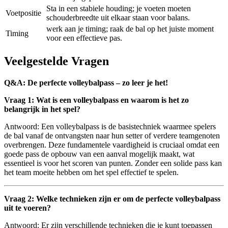
Sta ‌in een stabiele houding;⁣ je ⁣voeten ⁢moeten
Voetpositie
schouderbreedte uit elkaar staan voor ‍balans.
werk aan je timing; ⁣raak de bal op het ⁢juiste moment
Timing
voor een ​effectieve ‌pas.
Veelgestelde Vragen
Q&A: De perfecte volleybalpass – zo⁢ leer‍ je‌ het!
Vraag 1: Wat is een volleybalpass en waarom is het zo
belangrijk in het spel?
Antwoord: ‌Een volleybalpass​ is de basistechniek waarmee ⁣spelers
de⁣ bal ⁣vanaf de⁢ ontvangsten naar hun setter‌ of verdere teamgenoten
overbrengen. Deze fundamentele vaardigheid‍ is cruciaal omdat een
goede pass de‌ opbouw van een aanval mogelijk maakt, wat
essentieel⁢ is voor het‍ scoren ⁤van punten. ⁣Zonder een solide pass kan‍
het ​team moeite ‌hebben ​om ‍het spel effectief ‌te spelen.
Vraag 2: Welke ⁢technieken zijn er om⁣ de perfecte volleybalpass
uit te voeren?
Antwoord: Er zijn verschillende technieken die je kunt toepassen