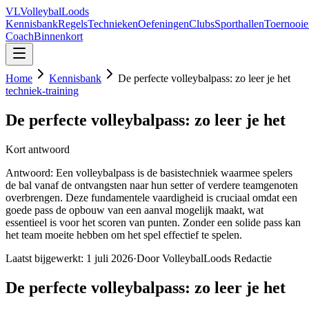
VL
VolleybalLoods
Kennisbank
Regels
Technieken
Oefeningen
Clubs
Sporthallen
Toernooie
Coach
Binnenkort
Home
Kennisbank
De perfecte volleybalpass: zo leer je het
techniek-training
De perfecte volleybalpass: zo leer je het
Kort antwoord
Antwoord: Een volleybalpass is de basistechniek waarmee ⁣spelers
de⁣ bal ⁣vanaf de⁢ ontvangsten naar hun setter of verdere teamgenoten
overbrengen. Deze fundamentele vaardigheid is cruciaal omdat een
goede pass de opbouw van een aanval mogelijk maakt, wat
essentieel⁢ is voor het scoren ⁤van punten. ⁣Zonder een solide pass kan
het team moeite hebben om het spel effectief te spelen.
Laatst bijgewerkt:
1 juli 2026
·
Door VolleybalLoods Redactie
De perfecte volleybalpass: zo leer je het