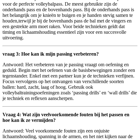
⁢voor de perfecte volleybalpass. De meest ​gebruikte zijn de
onderhands⁢ pass en de‌ bovenhands pass. Bij de onderhands ‌pass ⁣is
het⁢ belangrijk om​ je ‍knieën te‌ buigen en je⁣ handen‌ stevig ‍samen te
houden,terwijl je bij de bovenhands pass de bal ‌met de vingers en
een gestrekte⁢ arm moet raken. Voor beide​ technieken⁢ geldt dat
timing en lichaamshouding essentieel⁣ zijn voor ⁢een succesvolle
uitvoering.
vraag 3: Hoe kan ik mijn passing verbeteren?
Antwoord: ​Het ‍verbeteren van je passing vraagt om oefening en
geduld. Begin met het oefenen van de⁢ basisbewegingen zonder een
tegenstander. Enkel ​met een ‍partner kun‌ je de technieken verfijnen.
‍Focus vervolgens ​op ‌het ontvangen van ⁢verschillende soorten
ballen: hard, zacht, laag of hoog. Gebruik ook
volleybaltrainingsoefeningen zoals ‘passing ​drills’ ⁣en ‘wall drills’​ die
je techniek en reflexen aanscherpen.
Vraag​ 4: Wat zijn veelvoorkomende ⁣fouten bij⁢ het ⁤passen en
hoe kan ik ze vermijden?
Antwoord: Veel voorkomende fouten zijn een onjuiste
lichaamshouding,⁤ spanning in‍ de ⁣armen, en het niet kijken naar de