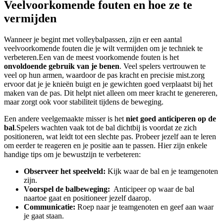
Veelvoorkomende fouten ⁣en ‌hoe ze ‍te⁤
vermijden
Wanneer ‌je begint met⁣ volleybalpassen, zijn er een​ aantal
veelvoorkomende ‍fouten die ⁤je wilt vermijden om je⁣ techniek te ​
verbeteren.Een⁢ van de meest ​voorkomende fouten ​is het
onvoldoende​ gebruik van je ⁤benen
. Veel spelers vertrouwen te
veel op hun armen, waardoor de pas kracht en ‍precisie mist.zorg⁤
ervoor dat je je knieën buigt ‍en ​je gewichten goed verplaatst bij het
maken van⁤ de pas. ⁢Dit helpt niet alleen om meer kracht te genereren,
maar‍ zorgt ook voor stabiliteit tijdens⁣ de beweging.
Een ‌andere veelgemaakte misser is het‌
niet goed⁢ anticiperen op de
bal
.Spelers wachten vaak tot de bal dichtbij ‍is voordat‌ ze‍ zich
⁤positioneren, wat ​leidt tot een slechte pas. Probeer jezelf aan te​ leren⁢
om eerder te reageren en ⁣je positie aan ⁣te passen. Hier ⁤zijn enkele
handige⁣ tips om je bewustzijn te ⁢verbeteren:
Observeer het speelveld:
Kijk waar de ‌bal en je‍ teamgenoten
zijn.
Voorspel de balbeweging:
⁢ Anticipeer op waar de⁢ bal
naartoe gaat en​ positioneer jezelf daarop.
Communicatie:
Roep naar je teamgenoten en geef aan waar
je gaat staan.