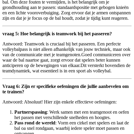
bal. Om deze fouten te vermijden, is het‌ belangrijk ⁤om je
grondhouding aan te passen: ‍standaardspositie met gebogen ⁢knieën
en een lichte⁤ vooroverbuiging. Zorg ervoor‍ dat⁤ je armen ‌ontspannen
zijn ⁢en ‍dat⁢ je je ⁢focus op de bal houdt, zodat⁤ je ⁤tijdig kunt reageren.
vraag 5: Hoe belangrijk is teamwork bij het passeren?
Antwoord: Teamwork is cruciaal bij het ‌passeren. Een perfecte
volleybalpass is niet alleen afhankelijk van jouw techniek, ⁣maar ⁢ook
van​ de communicatie met⁢ je teamgenoten.Goed communiceren over
waar de ⁤bal naartoe gaat, zorgt ervoor dat spelers⁣ beter ⁤kunnen
anticiperen⁤ op ⁣de bewegingen van elkaar.Dit versterkt bovendien de
teamdynamiek, ‌wat​ essentieel is in een sport als volleybal.
Vraag 6: Zijn er specifieke oefeningen⁤ die jullie aanbevelen om
te trainen?
Antwoord:⁣ Absoluut! Hier ⁤zijn⁢ enkele⁤ effectieve oefeningen:
Partnerspassing
: Werk samen met een teamgenoot en ​oefen
het ⁢passen met verschillende‍ snelheden en⁢ hoogtes.
Pass rond de‌ wereld
: Vorm een cirkel met‍ spelers ⁤en laat de
bal ‍oa ‍snel⁢ rondgaan, waarbij iedere speler moet passen​ en
ontvangen.