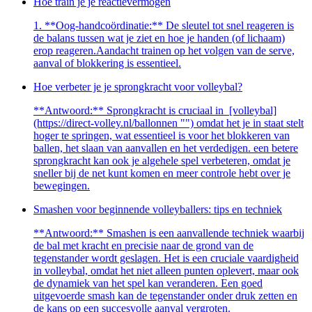
Hoe train je je reactievermogen
1. **Oog-handcoördinatie:** De sleutel tot snel reageren is
de balans tussen wat je ziet en hoe je handen (of lichaam)
erop reageren.Aandacht trainen op het volgen van de serve,
aanval of blokkering is essentieel.
Hoe verbeter je je sprongkracht voor volleybal?
**Antwoord:** Sprongkracht is cruciaal in ⁣ [volleybal]
(https://direct-volley.nl/ballonnen "") omdat het je in staat stelt
hoger te springen, wat essentieel is voor het ⁤blokkeren van
ballen, het slaan van aanvallen en het verdedigen. een ⁤betere
sprongkracht kan ⁣ook je algehele spel verbeteren, omdat je
sneller bij de net kunt komen en ⁤meer controle hebt over je
bewegingen.
Smashen voor beginnende volleyballers: tips en techniek
**Antwoord:** Smashen is een aanvallende techniek waarbij
de bal met kracht en⁢ precisie naar ⁤de grond van de
tegenstander wordt geslagen. Het is een cruciale vaardigheid
in volleybal, omdat het niet alleen punten oplevert, maar ook
de⁢ dynamiek van het spel kan veranderen. Een goed
uitgevoerde⁢ smash ⁣kan de tegenstander onder druk zetten en
de kans op een succesvolle aanval vergroten.