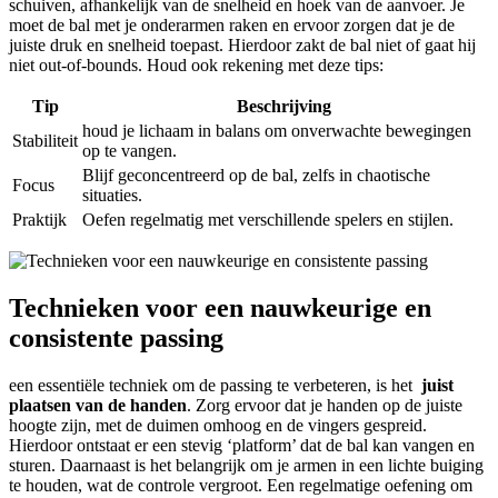
schuiven,⁤ afhankelijk van‌ de snelheid en hoek ​van de aanvoer.​ Je
moet de bal ⁣met ‌je onderarmen raken en ‍ervoor zorgen ⁢dat je de
juiste druk en snelheid toepast.‍ Hierdoor‌ zakt de bal‌ niet of⁢ gaat hij
niet out-of-bounds. Houd⁣ ook​ rekening met ‍deze ⁤tips:
Tip
Beschrijving
houd je ‌lichaam in ​balans⁣ om onverwachte ‌bewegingen‍
Stabiliteit
op te‍ vangen.
Blijf geconcentreerd‍ op⁣ de bal, zelfs in chaotische
Focus
situaties.
Praktijk
Oefen regelmatig met ​verschillende spelers en⁤ stijlen.
Technieken voor een nauwkeurige⁤ en ​
consistente​ passing
een‌ essentiële⁤ techniek om de passing te verbeteren,⁤ is het ​
juist
plaatsen van⁣ de handen
. Zorg ervoor‌ dat je handen‍ op de juiste
hoogte zijn, met de duimen⁣ omhoog en de vingers gespreid.
Hierdoor ontstaat⁤ er‍ een stevig ‘platform’‌ dat ​de bal kan vangen en
sturen. ⁤Daarnaast ​is​ het belangrijk om je​ armen in een ‍lichte buiging‌
te houden, wat ⁤de controle vergroot. Een regelmatige oefening om