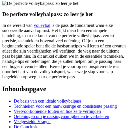
De perfecte volleybalpass: zo leer ⁢je het
In de⁢ wereld van
volleybal
is⁤ de⁣ pass⁤ de fundament waar elke
succesvolle aanval op rust.⁣ Het lijkt misschien‍ een simpele
handeling, maar ‍de kunst ⁣van de perfecte volleybalpass⁤ vereist
precisie, techniek‍ en bovenal​ veel oefening. ⁣Of je nu een
beginnende speler ​bent die de⁤ basisprincipes​ wil leren⁤ of een ervaren
⁢atleet die zijn vaardigheden wil verfijnen,⁤ de weg naar de ⁣ultieme
pass begint hier. In dit​ artikel duiken⁣ we in de⁣ essentiële technieken,
handige tips en‍ oefeningen ⁣die je zullen helpen om je passing naar⁢
een hoger ⁢niveau ​te tillen. Bereid je voor op een inspirerende reis⁣
door het⁢ hart van de ‍volleybalsport, waar we je stap voor stap
begeleiden‌ op ⁢weg ⁤naar de perfecte pass.
Inhoudsopgave
De ​basis van ‍een ideale volleybalpass
Technieken voor⁢ een nauwkeurige​ en consistente⁣ passing
Veelvoorkomende fouten en hoe ze te vermijden
Oefeningen om je passingvaardigheden te verbeteren
Veelgestelde Vragen
De Conclusie