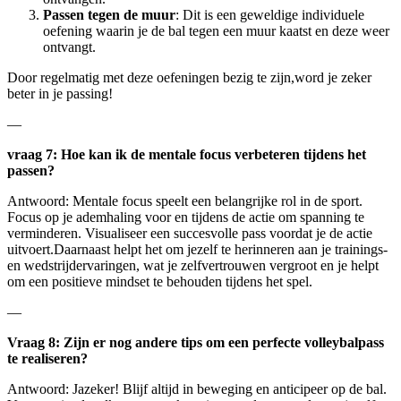
Passen tegen de muur
: Dit is een geweldige individuele
oefening waarin⁤ je⁢ de bal tegen een⁤ muur kaatst en deze weer‌
ontvangt.
Door regelmatig met deze oefeningen bezig te zijn,word je zeker
beter in je ‍passing!
— ‌
vraag‌ 7: Hoe ‍kan ⁤ik de⁤ mentale focus⁤ verbeteren tijdens⁢ het
passen?
Antwoord:⁤ Mentale focus speelt een belangrijke rol in de sport.
Focus op je ademhaling ‌voor en tijdens de actie ⁤om ⁤spanning te
verminderen. Visualiseer een succesvolle ​pass‍ voordat je de actie
uitvoert.Daarnaast helpt⁢ het om jezelf te herinneren aan​ je trainings-
en wedstrijdervaringen, wat je⁤ zelfvertrouwen vergroot en je helpt
om‍ een⁢ positieve mindset te behouden tijdens ⁣het spel.
—
Vraag 8: Zijn er nog andere‌ tips om ⁣een ​perfecte volleybalpass
‍te realiseren?
Antwoord: Jazeker! Blijf altijd in beweging⁢ en⁣ anticipeer ​op de bal.